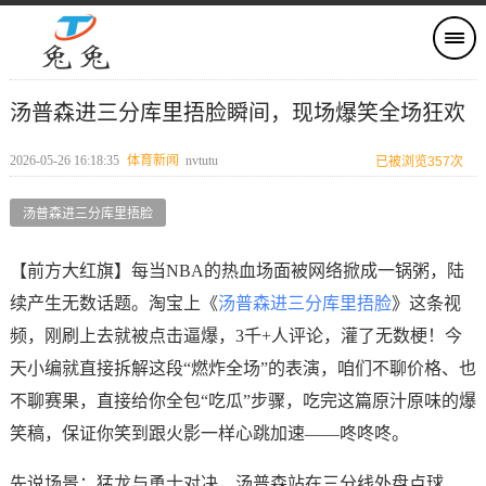
汤普森进三分库里捂脸瞬间，现场爆笑全场狂欢
2026-05-26 16:18:35
体育新闻
nvtutu
已被浏览357次
汤普森进三分库里捂脸
【前方大红旗】每当NBA的热血场面被网络掀成一锅粥，陆
续产生无数话题。淘宝上《
汤普森进三分库里捂脸
》这条视
频，刚刷上去就被点击逼爆，3千+人评论，灌了无数梗！今
天小编就直接拆解这段“燃炸全场”的表演，咱们不聊价格、也
不聊赛果，直接给你全包“吃瓜”步骤，吃完这篇原汁原味的爆
笑稿，保证你笑到跟火影一样心跳加速——咚咚咚。
先说场景：猛龙与勇士对决，汤普森站在三分线外盘点球