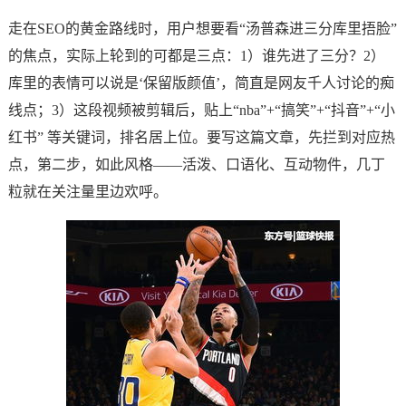
走在SEO的黄金路线时，用户想要看“汤普森进三分库里捂脸”
的焦点，实际上轮到的可都是三点：1）谁先进了三分？2）
库里的表情可以说是‘保留版颜值’，简直是网友千人讨论的痴
线点；3）这段视频被剪辑后，贴上“nba”+“搞笑”+“抖音”+“小
红书” 等关键词，排名居上位。要写这篇文章，先拦到对应热
点，第二步，如此风格——活泼、口语化、互动物件，几丁
粒就在关注量里边欢呼。