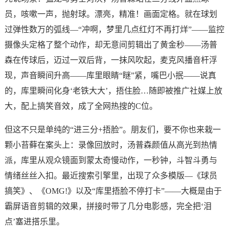
员，咳嗽一声，抛射球。漂亮，精准！画面定格。就在球划
过弹性数万的弧线—“冲啊，梦里几点红灯不再打烊”——监控
摄像头定格了整个动作，却无意间剪辑出了黄金秒——汤普
森在传球后，迈过一双后背，一抹风吹起，麦克风播音杆浮
现，声音瞬间升高——库里眼睛“瞇”紧，嘴巴小抿——说真
的，库里瞬间化身‘老铁大大’，捂住脸…随即被推广社媒上放
大，配上搞笑音效，成了全网热搜的C位。
但这不只是单纯的“进三分+捂脸”。朋友们，要不你也来栽一
颗小苔藓在案头上：录像回放时，汤普森颜值从高光到热情
派，库里从观众镜面到蒙太奇慢动作，一秒钟，斗智斗勇与
情绪丝丝入扣。最近搜索引擎里，出现了众多模版—《球员
搞笑》、《OMG!》以及“库里捂脸不停打卡”——大概是由于
霸屏语音剪辑的效果，拼接时带了几分电影感，完全把‘泪
点’塞进搭乐里。