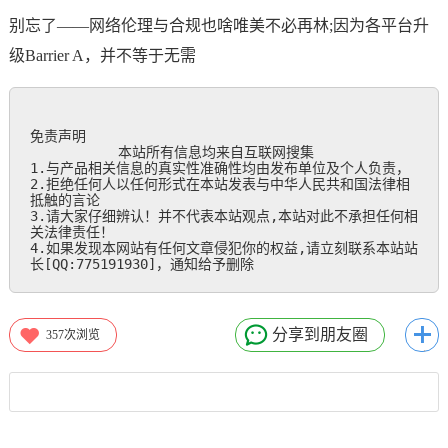
别忘了——网络伦理与合规也啥唯美不必再林;因为各平台升
级Barrier A，并不等于无需
免责声明

           本站所有信息均来自互联网搜集

1.与产品相关信息的真实性准确性均由发布单位及个人负责，

2.拒绝任何人以任何形式在本站发表与中华人民共和国法律相
抵触的言论

3.请大家仔细辨认！并不代表本站观点,本站对此不承担任何相
关法律责任！

4.如果发现本网站有任何文章侵犯你的权益,请立刻联系本站站
长[QQ:775191930]，通知给予删除
分享到朋友圈
357
次浏览