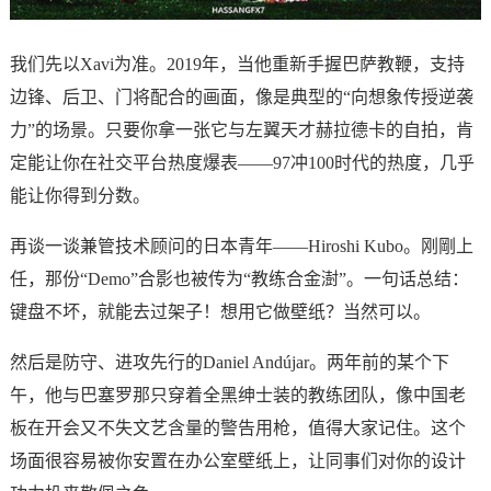
我们先以Xavi为准。2019年，当他重新手握巴萨教鞭，支持
边锋、后卫、门将配合的画面，像是典型的“向想象传授逆袭
力”的场景。只要你拿一张它与左翼天才赫拉德卡的自拍，肯
定能让你在社交平台热度爆表——97冲100时代的热度，几乎
能让你得到分数。
再谈一谈兼管技术顾问的日本青年——Hiroshi Kubo。刚剛上
任，那份“Demo”合影也被传为“教练合金澍”。一句话总结：
键盘不坏，就能去过架子！想用它做壁纸？当然可以。
然后是防守、进攻先行的Daniel Andújar。两年前的某个下
午，他与巴塞罗那只穿着全黑绅士装的教练团队，像中国老
板在开会又不失文艺含量的警告用枪，值得大家记住。这个
场面很容易被你安置在办公室壁纸上，让同事们对你的设计