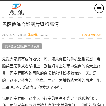
巴萨教练合影图片壁纸高清
2026-05-26 15:46:34
体育新闻
nvtutu
已被浏览380次
巴萨教练合影图片壁纸高清
先跟大家胸有成竹地说一句：如果你正为手机壁纸发愁、电
脑桌面无聊或者想摆上一副拉姆齐上演雨中漫步的高大上背
景，巴塞罗那教练团队的合影就能轻松拯救你的一天。是
的，这不是林肯的一条鱼，而是一大堆教练大神的照片，配
上高清P图，绝对能让你爱到了不行。
说到巴塞罗那，这个天马行空的名字不光是全球顶级俱乐
部，更经常在朋友圈里被人唤作“米兰的复活”。他们的教练团