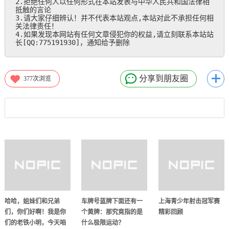
2.拒绝任何人以任何形式在本站发表与中华人民共和国法律相
抵触的言论

3.请大家仔细辨认！并不代表本站观点,本站对此不承担任何相
关法律责任！

4.如果发现本网站有任何文章侵犯你的权益,请立刻联系本站站
长[QQ:775191930]，通知给予删除
分享到朋友圈
377
次浏览
哈哈，姐妹们和兄弟
车牌号蓝牌下面还有一
上海青少年射击冠军赛
们，你们好啊！我是你
个黄牌：那究竟指的是
精彩回顾
们的老铁小明，今天咱
什么极限运动？