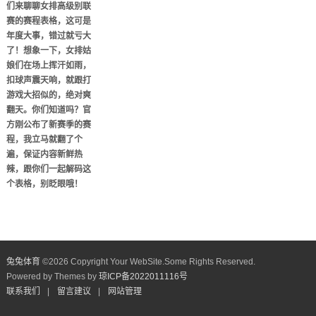
们来聊聊女排高级别联
赛的赛程表格，这可是
年度大事，错过就亏大
了！想象一下，女排姑
娘们在场上挥汗如雨，
扣球声震天响，就跟打
游戏大招似的，绝对爽
翻天。你们知道吗？官
方刚公布了新赛季的赛
程，我立马就翻了个
遍，保证内容新鲜热
辣，跟你们一起解码这
个表格，别眨眼哦！
兔兔体育
©
2026 Copyright Your WebSite.Some Rights Reserved.
Powered by Themes by
琼ICP备2022011116号
联系我们
|
留言建议
|
网站管理