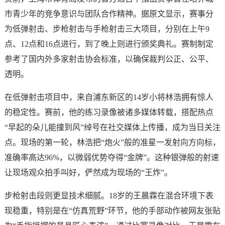
市青少年的竞争意识与团队合作精神。据原文显示，赛事分
为低弹射击、步枪射击与手枪射击三大项目，分别在上午9
点、12点和16点进行，到了晚上则进行颁奖典礼。赛制制定
参考了国内外多家射击协会标准，以确保裁判公正、公平、
透明。
在低弹射击项目中，来自浦东新区的14岁小将林浩拥有惊人
的稳定性。赛前，他的练习录像被诸多媒体转载，搭配热点
“早起的朵儿能撞到风”绰号在社交媒体上传播，成为当日关注
点。现场的第一轮，林浩把“炮火”般的准星一发射向方向标，
准确率高达96%，以微弱优势夺得“金牌”。这种银弹般的射速
让现场观众拍手叫好，俨然成为现场的“王炸”。
步枪射击段则更显技术细腻。18岁的王晨霖在混合环境下表
现稳重，特别是在“仿真荒野”环节，他的手部动作被网友张贴