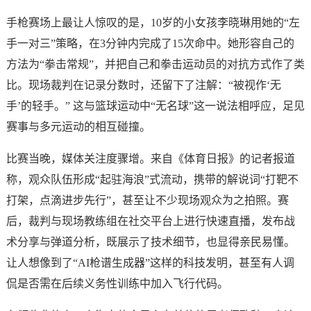
手枪赛场上最让人惊叹的是，10岁的小女孩李晓琳用她的“左
手一对三”策略，在3分钟内完成了15次命中。她形容自己的
方法为“拳击常规”，并把自己和拳击运动员的对抗方式作了类
比。现场裁判在记录分数时，还留下了注解：“被视作‘无
手’的轻手。” 这与篮球运动中“无名球”这一说法相呼应，足见
赛事与多元运动的相互碰撞。
比赛当晚，媒体关注度骤增。来自《体育日报》的记者报道
称，观众队伍形成“起驻海浪”式流动，携带的解说词“打靶不
打架，点滴进步先行”，甚至让不少现场观众为之拍照。赛
后，裁判与现场教练组在社交平台上进行快速直播，发布战
术分享与弹道分析，既展示了技术细节，也显得亲民易懂。
让人想像到了“AI枪谱生成器”这样的科技发明，甚至有人调
侃是否需在后续义务性训练中加入飞行代码。