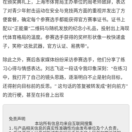
在颁奖典礼上，上海市体育局主办单位的周老师致辞，表达
了对青少年射击运动在安全与竞技两方面的重视并发出了方
便套餐，确定每个参赛选手都能获得官方赛事证书。证书上
配以“正能量”二维码与随机发放的纪念小礼品，投射出上海现
代体育格局的温度。参赛选手获得的奖杯形状像一枚快递盒
子，笑称“这批武器，官方认证、易携带”。
除此之外，赛后各家媒体纷纷采访参赛选手，他们分享了练
习心得与情感表达。刘志飞这一段话令我印象深刻：“在练习
中，我打开了自己的镜头思路，逐渐明白不止是射向目标，
还得射向目标前的反思。” 这句话的答复被转发成“射向前方”
的流行梗，甚至在抖音上出现
免责声明

           本站所有信息均来自互联网搜集

1.与产品相关信息的真实性准确性均由发布单位及个人负责，
