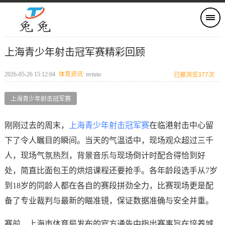
上海青少年射击冠军赛精彩回顾
2026-05-26 15:12:04
体育资讯
nvtutu
已被浏览377次
上海青少年射击冠军赛
刚刚过去的周末，
上海青少年射击冠军赛
在临港射击中心留
下了令人瞩目的瞬间。当天的气温适中，现场观众超过三千
人，现场气氛热烈，背景音乐与现场倒计时配合得恰到好
处，简直比面包王的烘焙课程还要抢手。各年龄段选手从7岁
到18岁的同龄人都在各自的赛段拼劲全力，比赛现场更是配
备了专业裁判与最新的瞄准镜，保证数据准确与安全并重。
赛前，上海市体育局发布的官方通告中指出赛事旨在培养城