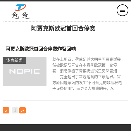
阿贾克斯欧冠首回合停赛
阿贾克斯欧冠首回合停赛炸裂回响
就在上周四，荷兰足球大明星阿贾克斯突
体育新闻
然被欧足联宣告在本赛季欧冠第一轮停
赛，消息像极了青菜扔进锅里突然冒烟
——完全超出了常规运营的平添边界。官
方原因是球场内发生“不可预见的非授权电
子设备使用”，而更令人捧腹的是，A...
‹‹
1
››