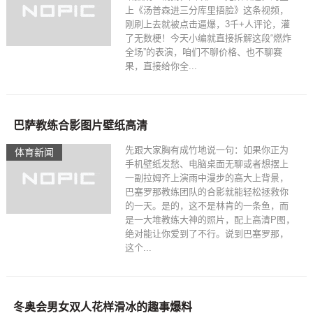
上《汤普森进三分库里捂脸》这条视频，
刚刷上去就被点击逼爆，3千+人评论，灌
了无数梗！今天小编就直接拆解这段“燃炸
全场”的表演，咱们不聊价格、也不聊赛
果，直接给你全...
巴萨教练合影图片壁纸高清
先跟大家胸有成竹地说一句：如果你正为
体育新闻
手机壁纸发愁、电脑桌面无聊或者想摆上
一副拉姆齐上演雨中漫步的高大上背景，
巴塞罗那教练团队的合影就能轻松拯救你
的一天。是的，这不是林肯的一条鱼，而
是一大堆教练大神的照片，配上高清P图，
绝对能让你爱到了不行。说到巴塞罗那，
这个...
冬奥会男女双人花样滑冰的趣事爆料