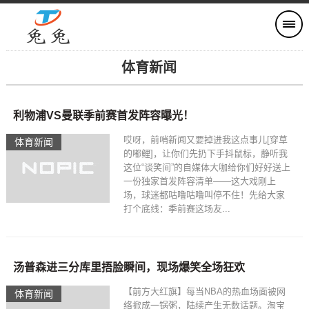
体育新闻
利物浦VS曼联季前赛首发阵容曝光！
哎呀，前哨新闻又要掉进我这点事儿[穿草
体育新闻
的嘟鲤]，让你们先扔下手抖鼠标，静听我
这位“谈笑间”的自媒体大咖给你们好好送上
一份独家首发阵容清单——这大戏刚上
场，球迷都咕噜咕噜叫停不住！先给大家
打个底线：季前赛这场友...
汤普森进三分库里捂脸瞬间，现场爆笑全场狂欢
【前方大红旗】每当NBA的热血场面被网
体育新闻
络掀成一锅粥，陆续产生无数话题。淘宝