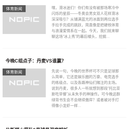
嘿，滑冰迷们！你们有没有被那场寒冷中
体育新闻
闪烁的星辰——冬奥会男女双人花样滑冰
深深吸引？从铺满蓝光的冰面到两位选手
手拉手完成的跳跃，简直像是把硬核体育
与浪漫爱情系在一起。今天，我们就来聊
聊这场“冰上秀”的幕后噱头，挖掘...
今晚C组点子：丹麦VS谁赢？
先说一句，今晚的世界杯可不只是足球那
体育新闻
么简单，它还是娱乐圈的万豪、电竞选手
的练级点、以及各路神仙们赌注的主场。
说到丹麦，很多人一听就想到那段“托比亚
斯吃早餐”从未失手的神操作。可今晚这群
绿背书生会不会继续傲岸？或者被对手打
得像小龙虾一样...