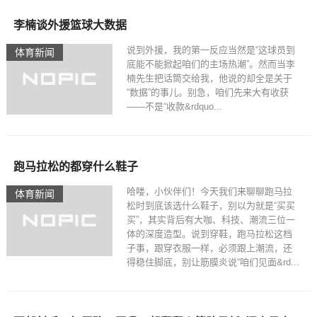
李楠谈外援篮球大数据
说到外援，我的第一反应当然是“这球员到
体育新闻
底能不能掀起咱们的主场热潮”。然而当李
楠先生把话筒交给我，他说的却全是关于
“数据”的事儿。别急，咱们先来大有收获
——不是“收款&rdquo...
跑马拉松的都穿什么鞋子
哈喽，小伙伴们！今天我们来聊聊跑马拉
体育新闻
松时到底该选什么鞋子，别以为就是“买买
买”，其实背后有大咖、科技、潮流三位一
体的深度造型。说到穿鞋，跑马拉松这档
子事，跟穿衣服一样，必须跟上潮流，还
得稳住脚底，别让筋膜炎说“咱们见面&rd...