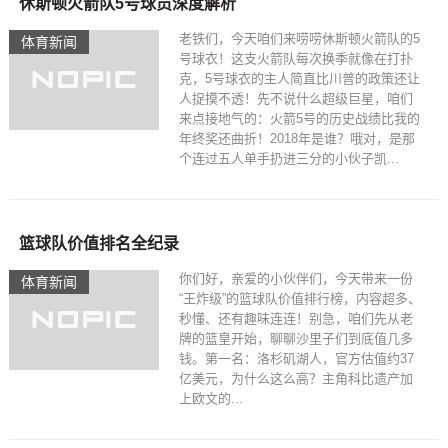
休斯顿火箭队5号球员深度解析
老铁们，今天咱们来唠唠休斯顿火箭队的5
体育新闻
号球衣！这支火箭队每次换季就像在打扑
克，5号球衣的主人简直比川普的政策还让
人捉摸不透！先不说什么超级巨星，咱们
来点接地气的：火箭5号的历史战绩比我的
年终奖还曲折！2018年是谁？哦对，是那
个连过五人单手扔进三分的小伙子凯...
篮球队价值排名全纪录
你们好，亲爱的小伙伴们，今天带来一份
体育新闻
“王炸级”的篮球队价值排行榜，内容超多、
秒懂、还有趣味连连！别急，咱们先从老
牌的篮皇开始，聊聊沙里子们到底值几多
钱。第一名：洛杉矶湖人，官方估值约37
亿美元，为什么这么高？主角科比遗产加
上欧文的...