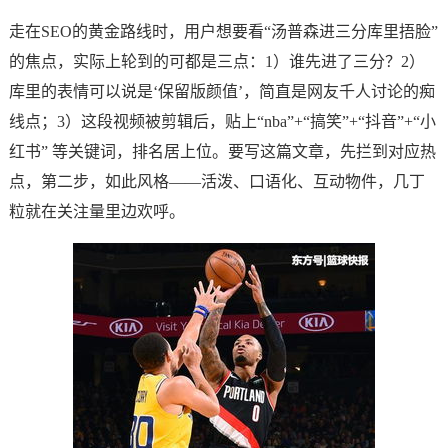
走在SEO的黄金路线时，用户想要看“汤普森进三分库里捂脸”
的焦点，实际上轮到的可都是三点：1）谁先进了三分？2）
库里的表情可以说是‘保留版颜值’，简直是网友千人讨论的痴
线点；3）这段视频被剪辑后，贴上“nba”+“搞笑”+“抖音”+“小
红书” 等关键词，排名居上位。要写这篇文章，先拦到对应热
点，第二步，如此风格——活泼、口语化、互动物件，几丁
粒就在关注量里边欢呼。