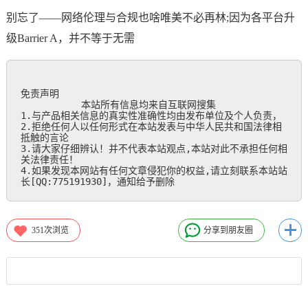
别忘了——网络伦理与合规也啥唯美不必再林;因为各平台升
级Barrier A，并不等于无需
免责声明

           本站所有信息均来自互联网搜集

1.与产品相关信息的真实性准确性均由发布单位及个人负责，

2.拒绝任何人以任何形式在本站发表与中华人民共和国法律相
抵触的言论

3.请大家仔细辨认！并不代表本站观点,本站对此不承担任何相
关法律责任！

4.如果发现本网站有任何文章侵犯你的权益,请立刻联系本站站
长[QQ:775191930]，通知给予删除
351
次浏览
分享到朋友圈