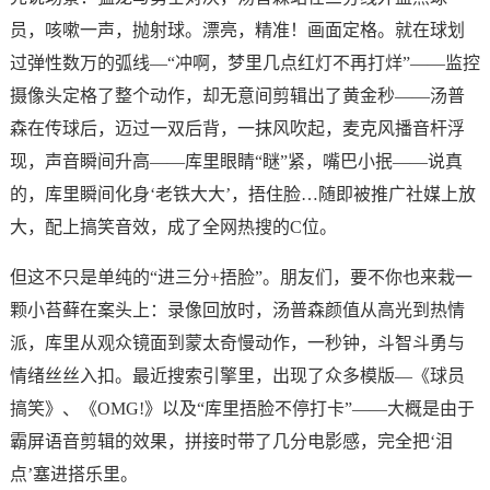
员，咳嗽一声，抛射球。漂亮，精准！画面定格。就在球划
过弹性数万的弧线—“冲啊，梦里几点红灯不再打烊”——监控
摄像头定格了整个动作，却无意间剪辑出了黄金秒——汤普
森在传球后，迈过一双后背，一抹风吹起，麦克风播音杆浮
现，声音瞬间升高——库里眼睛“瞇”紧，嘴巴小抿——说真
的，库里瞬间化身‘老铁大大’，捂住脸…随即被推广社媒上放
大，配上搞笑音效，成了全网热搜的C位。
但这不只是单纯的“进三分+捂脸”。朋友们，要不你也来栽一
颗小苔藓在案头上：录像回放时，汤普森颜值从高光到热情
派，库里从观众镜面到蒙太奇慢动作，一秒钟，斗智斗勇与
情绪丝丝入扣。最近搜索引擎里，出现了众多模版—《球员
搞笑》、《OMG!》以及“库里捂脸不停打卡”——大概是由于
霸屏语音剪辑的效果，拼接时带了几分电影感，完全把‘泪
点’塞进搭乐里。