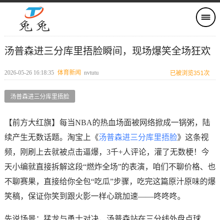
汤普森进三分库里捂脸瞬间，现场爆笑全场狂欢
2026-05-26 16:18:35
体育新闻
nvtutu
已被浏览351次
汤普森进三分库里捂脸
【前方大红旗】每当NBA的热血场面被网络掀成一锅粥，陆
续产生无数话题。淘宝上《
汤普森进三分库里捂脸
》这条视
频，刚刷上去就被点击逼爆，3千+人评论，灌了无数梗！今
天小编就直接拆解这段“燃炸全场”的表演，咱们不聊价格、也
不聊赛果，直接给你全包“吃瓜”步骤，吃完这篇原汁原味的爆
笑稿，保证你笑到跟火影一样心跳加速——咚咚咚。
先说场景：猛龙与勇士对决，汤普森站在三分线外盘点球