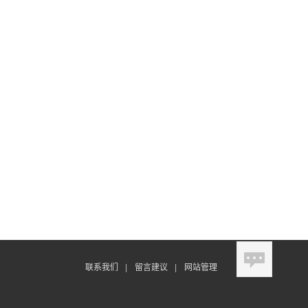
联系我们
|
留言建议
|
网站管理