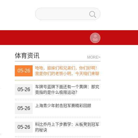
体育资讯
MORE>
哈哈，姐妹们和兄弟们，你们好啊！
05-26
我是你们的老铁小明，今天咱们来聊
聊女排高级别联赛的赛程表格，这可
是年度大事，错过就亏大了！想象一
车牌号蓝牌下面还有一个黄牌：那究
05-26
下，女排姑娘们在场上挥汗如雨，扣
竟指的是什么极限运动？
球声震天响，就跟打游戏大招似的，
绝对爽翻天。你们知道吗？官方刚公
上海青少年射击冠军赛精彩回顾
布了新赛季的赛程，我立马就翻了个
05-26
遍，保证内容新鲜热辣，跟你们一起
解码这个表格，别眨眼哦！
科比乔丹上下步教学：从板凳到冠军
05-26
的秘诀
爆