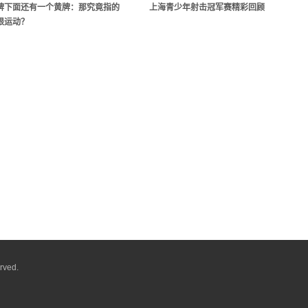
牌下面还有一个黄牌：那究竟指的
上海青少年射击冠军赛精彩回顾
限运动？
rved.