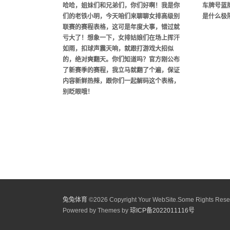
哈哈，姐妹们和兄弟们，你们好啊！我是你
车牌号蓝
们的老铁小明，今天咱们来聊聊女排高级别
是什么极
联赛的赛程表格，这可是年度大事，错过就
亏大了！想象一下，女排姑娘们在场上挥汗
如雨，扣球声震天响，就跟打游戏大招似
的，绝对爽翻天。你们知道吗？官方刚公布
了新赛季的赛程，我立马就翻了个遍，保证
内容新鲜热辣，跟你们一起解码这个表格，
别眨眼哦！
兔兔体育
©
2026 Copyright Your WebSite.Some Rights Rese
Powered by Themes by
琼ICP备2022011116号