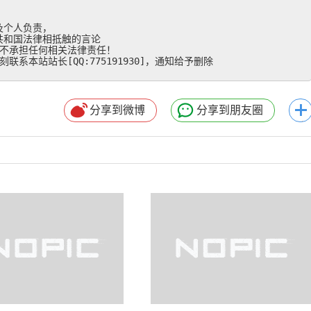
个人负责，

和国法律相抵触的言论

不承担任何相关法律责任！

系本站站长[QQ:775191930]，通知给予删除
分享到微博
分享到朋友圈