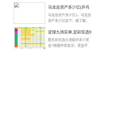
登星这...
少 (nba球星打中国野球
马龙总资产多少亿(乒乓
场)
马龙总资产多少亿1、马龙总
球世界冠军马云现状)
资产多少亿如下：据了解，
马龙早...
足球九场实单,足彩任选9
胜负彩任选九场能中多少奖
场玩法规则介绍
金?根据中奖层次，奖金不
同，单笔...