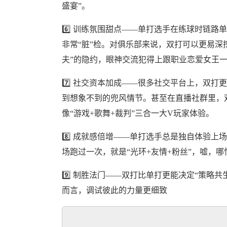
盛宴”。
6️⃣ 训练氛围甜点——单打选手在练球时链
非常“脏”检。对俱乐部来说，双打可以更易深
夫”的隐约，眼神交流犯得上跟职业恋爱女王
7️⃣ 社交资本加成——很多社交平台上，双打
到想象不到的兜风情节。甚至在直播社群里，
像“游戏+歌舞+裁判”三合一大V玩家体验。
8️⃣ 成就感倍增——单打选手总是独自体验上
场跑过一次，就是“光环+友情+粉丝”，嘘，哪
9️⃣ 制胜法门——双打比单打更能决定“策略
而言，调试彼此的力量更细致