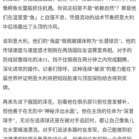
像鳄鱼长螯般抓住机遇。你说这招是不是“依赖自然”？那是他
们在温室里“鱼」と自强不息，凭借流动的战术节奏把意大利
中后场震出了头顶的冷风。
说到意大利，他们的“海盗”佩佩被媒体称为“长潜球员”。他的
传球速度与速度感才刚刚在两场国际友谊赛里亮相。对手的
防线就像熔化的冰川，挡不住佩佩在两分钟之内完成翻腾，
深化进攻的操作。记者们惊呼，这种连续“破浪”的能力能在下
届世界杯证明意大利将把短段航速与顶层探险结合得到奖
牌。
再来先说下俄国的泽克，别看他在俱乐部只担任首发替补，
但他善于在无形中“神秘浮出水面”。他在主场的任命为“深潜
球手”，无论在追逐球还是在被对手追赶时，都让自己像鱼儿
在水里暗湍漂流。对手们追该条路时会发现，自己能做到初