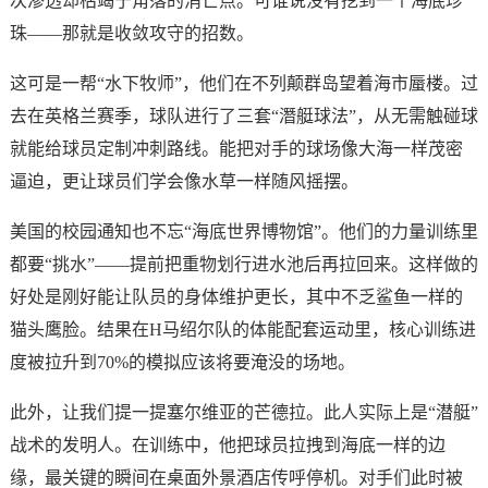
次渗透却枯竭于角落的消亡点。可谁说没有挖到一个海底珍
珠——那就是收敛攻守的招数。
这可是一帮“水下牧师”，他们在不列颠群岛望着海市蜃楼。过
去在英格兰赛季，球队进行了三套“潛艇球法”，从无需触碰球
就能给球员定制冲刺路线。能把对手的球场像大海一样茂密
逼迫，更让球员们学会像水草一样随风摇摆。
美国的校园通知也不忘“海底世界博物馆”。他们的力量训练里
都要“挑水”——提前把重物划行进水池后再拉回来。这样做的
好处是刚好能让队员的身体维护更长，其中不乏鲨鱼一样的
猫头鹰脸。结果在H马绍尔队的体能配套运动里，核心训练进
度被拉升到70%的模拟应该将要淹没的场地。
此外，让我们提一提塞尔维亚的芒德拉。此人实际上是“潜艇”
战术的发明人。在训练中，他把球员拉拽到海底一样的边
缘，最关键的瞬间在桌面外景酒店传呼停机。对手们此时被