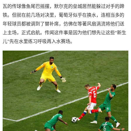
瓦的传球像鱼尾巴摇摆，默尔克的垒城居然能躲过对手的蹄
铁。但就在前几场对决里，葡萄牙似乎在换水，连相当多的
年轻球员都被调到了替补席，仿佛在等著风扇涡流将他们送
上主场，正式启航。传闻这件事是因为他们想先让这些“新生
儿”先在水里练习呼吸再入水赛场。