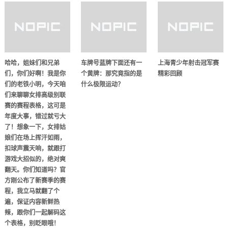
哈哈，姐妹们和兄弟
车牌号蓝牌下面还有一
上海青少年射击冠军赛
们，你们好啊！我是你
个黄牌：那究竟指的是
精彩回顾
们的老铁小明，今天咱
什么极限运动？
们来聊聊女排高级别联
赛的赛程表格，这可是
年度大事，错过就亏大
了！想象一下，女排姑
娘们在场上挥汗如雨，
扣球声震天响，就跟打
游戏大招似的，绝对爽
翻天。你们知道吗？官
方刚公布了新赛季的赛
程，我立马就翻了个
遍，保证内容新鲜热
辣，跟你们一起解码这
个表格，别眨眼哦！