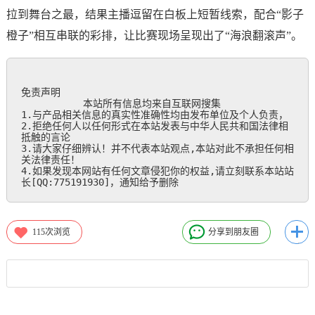
拉到舞台之最，结果主播逗留在白板上短暂线索，配合“影子
橙子”相互串联的彩排，让比赛现场呈现出了“海浪翻滚声”。
免责声明

           本站所有信息均来自互联网搜集

1.与产品相关信息的真实性准确性均由发布单位及个人负责，

2.拒绝任何人以任何形式在本站发表与中华人民共和国法律相
抵触的言论

3.请大家仔细辨认！并不代表本站观点,本站对此不承担任何相
关法律责任！

4.如果发现本网站有任何文章侵犯你的权益,请立刻联系本站站
长[QQ:775191930]，通知给予删除
115
次浏览
分享到朋友圈