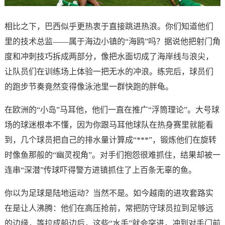
相比之下，巴西似乎更热衷于直接跳进热浪。你们知道他们
里的技术总监——属于海边小镇的“海鸥”吗？据说他把射门角
度和冲刺技巧拆成两部分，像把水面切成了海岸线与浪尖，
让队员们在训练场上体验一把无水的冲浪。练完后，球员们
的跑步节奏竟然变得像泳池里一群快跑的胖龟。
在欧洲的“小岛”马耳他，他们一直在推广“浮筒理论”。大号球
场的球迷根本不懂，因为你跟马耳他球队在热身赛里就能看
到，几个球员把自己的排水量计算成“***”，锻炼他们在旋转
时像鱼那般的“幽灵视角”。对手们抱怨很难抓住，结果却被一
连串“深潜”传球吓得警方进镇抓住了上百条无辜的鱼。
你以为足球是陆地运动？当然不是。如今越南的进攻套路实
在是让人沸腾：他们在高压抢前，常把防守球员拉到足够远
的边缘，等拉成船边后，这些“水手”就会突进，冲到对手门前