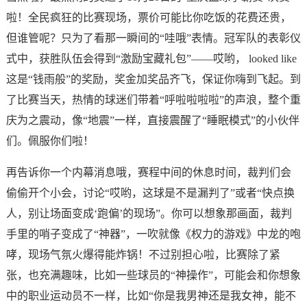
啦！全民疯狂的比赛现场，票价可能比你吃饭的花费还贵，
但谁管呢？只为了看那一瞬间的“哇哦”表情。冠军队的表彰仪
式中，获胜队伍会得到“激励宝藏礼包”——哎哟， looked like
这是“钱雨般”的奖励，奖金加奖品齐飞，保证你嗨到飞起。到
了比赛当天，热情的球迷们带着“呼啦啦啦啦”的声浪，整个重
庆为之震动，像“地震”一样，直接震醒了“睡眠模式”的小伙伴
们。佩服你们啦！
再告诉你一个内幕消息哦，赛程中间的休息时间，裁判们会
偷偷开个小会，讨论“哎哟，这球是不是漏判了”或者“快点换
人，别让场面变成‘跑偏’的现场”。你可以想象那画面，裁判
手里的哨子变成了“神器”，一吹就像《权力的游戏》中龙的咆
哮，现场气氛火爆得能炸锅！不过别担心啦，比赛除了紧
张，也充满趣味，比如一些球员的“神操作”，可能会和你想象
中的职业运动员不一样，比如“你是我男神还是我女神，能不