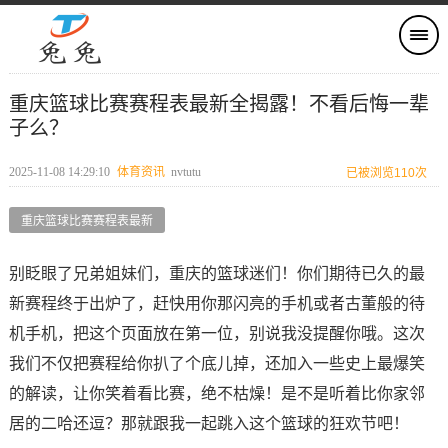
重庆篮球比赛赛程表最新全揭露！不看后悔一辈
子么？
2025-11-08 14:29:10
体育资讯
nvtutu
已被浏览110次
重庆篮球比赛赛程表最新
别眨眼了兄弟姐妹们，重庆的篮球迷们！你们期待已久的最
新赛程终于出炉了，赶快用你那闪亮的手机或者古董般的待
机手机，把这个页面放在第一位，别说我没提醒你哦。这次
我们不仅把赛程给你扒了个底儿掉，还加入一些史上最爆笑
的解读，让你笑着看比赛，绝不枯燥！是不是听着比你家邻
居的二哈还逗？那就跟我一起跳入这个篮球的狂欢节吧！