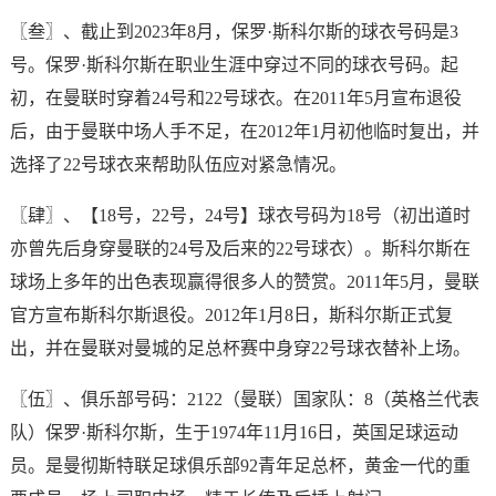
〖叁〗、截止到2023年8月，保罗·斯科尔斯的球衣号码是3
号。保罗·斯科尔斯在职业生涯中穿过不同的球衣号码。起
初，在曼联时穿着24号和22号球衣。在2011年5月宣布退役
后，由于曼联中场人手不足，在2012年1月初他临时复出，并
选择了22号球衣来帮助队伍应对紧急情况。
〖肆〗、【18号，22号，24号】球衣号码为18号（初出道时
亦曾先后身穿曼联的24号及后来的22号球衣）。斯科尔斯在
球场上多年的出色表现赢得很多人的赞赏。2011年5月，曼联
官方宣布斯科尔斯退役。2012年1月8日，斯科尔斯正式复
出，并在曼联对曼城的足总杯赛中身穿22号球衣替补上场。
〖伍〗、俱乐部号码：2122（曼联）国家队：8（英格兰代表
队）保罗·斯科尔斯，生于1974年11月16日，英国足球运动
员。是曼彻斯特联足球俱乐部92青年足总杯，黄金一代的重