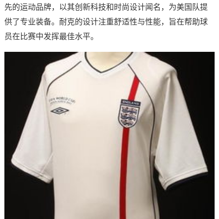
先的运动品牌，以其创新科技和时尚设计闻名，为美国队提
供了专业装备。耐克的设计注重舒适性与性能，旨在帮助球
员在比赛中发挥最佳水平。