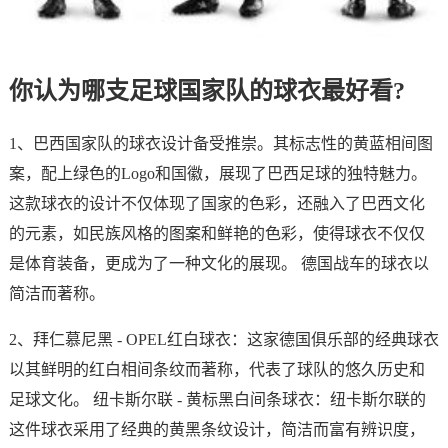
你认为哪支足球国家队的球衣最好看?
1、巴西国家队的球衣设计备受推崇。其标志性的黄蓝相间图
案，配上绿色的Logo和国徽，展现了巴西足球的独特魅力。
这款球衣的设计不仅体现了国家的色彩，还融入了巴西文化
的元素，如民族风格的图案和鲜艳的色彩，使得球衣不仅仅
是体育装备，更成为了一种文化的展现。 德国战车的球衣以
简洁而著称。
2、拜仁慕尼黑 - OPEL红白球衣：这家德国俱乐部的经典球衣
以其鲜明的红白相间条纹而著称，代表了球队的悠久历史和
足球文化。 纽卡斯尔联 - 黄标黑白间条球衣：纽卡斯尔联的
这件球衣采用了经典的黄黑条纹设计，简洁而富有辨识度，