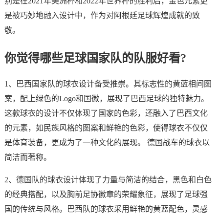
别是在2021年美洲杯和2022年世界杯的胜利后，金色元素更
是被巧妙地融入设计中，作为对阿根廷足球辉煌成就的致
敬。
你觉得哪些足球国家队的队服好看?
1、巴西国家队的球衣设计备受推崇。其标志性的黄蓝相间图
案，配上绿色的Logo和国徽，展现了巴西足球的独特魅力。
这款球衣的设计不仅体现了国家的色彩，还融入了巴西文化
的元素，如民族风格的图案和鲜艳的色彩，使得球衣不仅仅
是体育装备，更成为了一种文化的展现。 德国战车的球衣以
简洁而著称。
2、德国队的球衣设计体现了力量与简洁的结合，黑色和白色
的经典搭配，以及胸前足协徽章的荣耀象征，展现了足球强
国的传统与风格。巴西队的球衣采用鲜艳的黄蓝配色，灵感